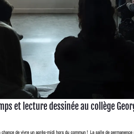
mps et lecture dessinée au collège Geor
la chance de vivre un après-midi hors du commun ! La salle de permanence s