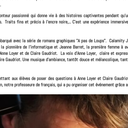
.
nteur passionné qui donne vie à des histoires captivantes pendant qu'un
 Traits fins et précis à l'encre noire,... C'est une expérience immersiv
barqué avec la série de romans graphiques "A pas de Loups". Calamity Jan
la pionnière de l'informatique et Jeanne Barret, la première femme à av
nne Loyer et de Claire Gaudriot. La voix d'Anne Loyer, claire et express
ire Gaudriot. Une musique d'ambiance, tantôt douce et mélancolique, tant
ettant aux élèves de poser des questions à Anne Loyer et Claire Gaudriot
n, notre professeure de français, qui a pu organiser cet événement grâce 