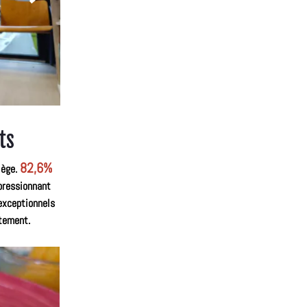
ts
82,6%
lège.
pressionnant
exceptionnels
rtement.