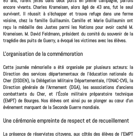
85 ans, furent jetés dans deux puits en pleine campagne, parfois
encore vivants. Charles Krameisen, alors âgé de 43 ans, fut le seul
survivant. Il réussit à s'échapper et trouva refuge dans une ferme
voisine, chez la famille Guillaumin. Camille et Marie Guillaumin ont
reçu la médaille des Justes parmi les Nations pour avoir caché M.
Krameisen. M. David Feldmann, président du comité du souvenir de la
tragédie des puits de Guerry, a évoqué les victimes avec les élèves.
L'organisation de la commémoration
Cette journée mémorielle a été organisée par plusieurs acteurs: la
Direction des services départementaux de l'éducation nationale du
Cher (DSDEN), la Délégation Militaire Départementale, l'ONAC-CVG, la
Direction générale de l’Armement (DGA), les associations d'anciens
combattants du Cher, et l'École militaire préparatoire technique
(EMPT) de Bourges. Nos élèves ont ainsi pu se plonger au cœur d'un
événement marquant de la Seconde Guerre mondiale.
Une cérémonie empreinte de respect et de recueillement
La présence de réservistes citoyens, aux côtés des élèves de l'EMPT