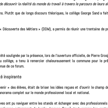
découvrir la réalité du monde du travail à travers le parcours de leurs aî
ns. Plutôt que de longs discours théoriques, le collège George Sand a fait
 Découverte des Métiers » (DDM), a permis de réunir une trentaine de pr
té soulignée par la présence, lors de l'ouverture officielle, de Pierre Gros
 du collège, a tenu à remercier chaleureusement la commune pour le prê
enue de ce forum.
té inspirante
venir » des élèves, était de briser les idées reçues et d'ouvrir le champ d
 panorama complet sur le monde professionnel local et national.
es ont pu naviguer entre les stands et échanger avec des professionnels 