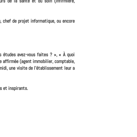
s de la santé et du soin (infirmière,
, chef de projet informatique, ou encore
s études avez-vous faites ? », « À quoi
le affirmée (agent immobilier, comptable,
idi, une visite de l'établissement leur a
s et inspirants.