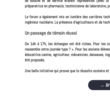
de bouche et de service étaient représentés (avec l
préparatrice en pharmacie, technicienne de laboratoire, 
Le forum a également mis en lumière des carrières techni
ingénieur nucléaire. La présence d'agriculteurs et de tec
Un passage de témoin réussi
De 14h à 17h, les échanges ont été riches. Pour les col
ressemble votre journée type ? ». Pour les anciens élèves
éducatrice canine, agriculteur, mécanicien, danseuse, ing
été proposée.
Une belle initiative qui prouve que la réussite scolaire e
←
Ar