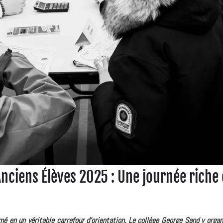
nciens Élèves 2025 : Une journée riche
é en un véritable carrefour d'orientation. Le collège George Sand y orga