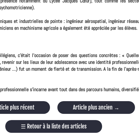
a présence notamment du Lycée Jacques Cœur), tout comme les secteur
psychomotricienne).
ques et industrielles de pointe : ingénieur aérospatial, ingénieur réseau
hniciens en machinisme agricole a également été appréciée par les élèves.
légiens, c'était l'occasion de poser des questions concrètes : « Quelle
, revenir sur les lieux de leur adolescence avec une identité professionnel
énieur …) fut un moment de fierté et de transmission. A la fin de l'après-m
t professionnelle s'incarne avant tout dans des parcours humains, diversifié
ticle plus récent
Article plus ancien
→
☰
Retour à la liste des articles