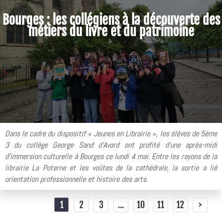
Bourges : les collégiens à la découverte des
métiers du livre et du patrimoine
Dans le cadre du dispositif « Jeunes en Librairie », les élèves de 5ème
3 du collège George Sand d’Avord ont profité d'une après-midi
d'immersion culturelle à Bourges ce lundi 4 mai. Entre les rayons de la
librairie La Poterne et les voûtes de la cathédrale, la sortie a lié
orientation professionnelle et histoire des arts.
1
2
3
...
10
11
12
>