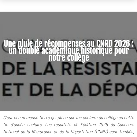
Une pluie de récompenses au CNRD 2026 :
un doublé académique historique pour
notre collège
C’est une immense fierté qui plane sur les couloirs du collège en cette
fin d'année scolaire. Les résultats de l’édition 2026 du Concours
National de la Résistance et de la Déportation (CNRD) sont tombés,