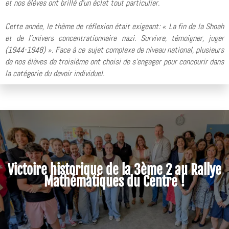
et nos élèves ont brillé d'un éclat tout particulier.
Cette année, le thème de réflexion était exigeant: « La fin de la Shoah
et de l'univers concentrationnaire nazi. Survivre, témoigner, juger
(1944-1948) ». Face à ce sujet complexe de niveau national, plusieurs
de nos élèves de troisième ont choisi de s'engager pour concourir dans
la catégorie du devoir individuel.
Victoire historique de la 3ème 2 au Rallye
Mathématiques du Centre !