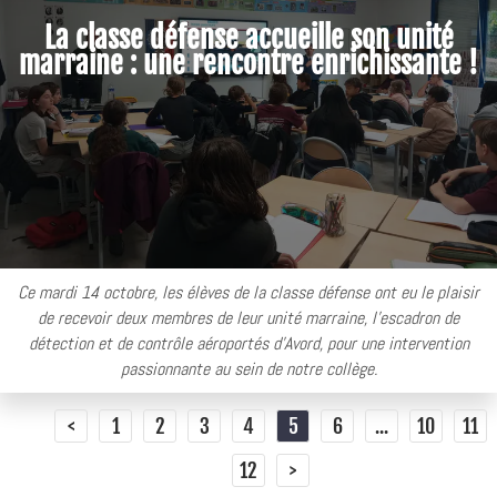
La classe défense accueille son unité
marraine : une rencontre enrichissante !
Ce mardi 14 octobre, les élèves de la classe défense ont eu le plaisir
de recevoir deux membres de leur unité marraine, l'escadron de
détection et de contrôle aéroportés d'Avord, pour une intervention
passionnante au sein de notre collège.
<
1
2
3
4
5
6
...
10
11
12
>