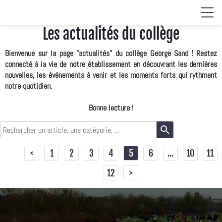
Les actualités du collège
Bienvenue sur la page "actualités" du collège George Sand ! Restez
connecté à la vie de notre établissement en découvrant les dernières
nouvelles, les événements à venir et les moments forts qui rythment
notre quotidien.
Bonne lecture !
search
<
1
2
3
4
5
6
...
10
11
12
>