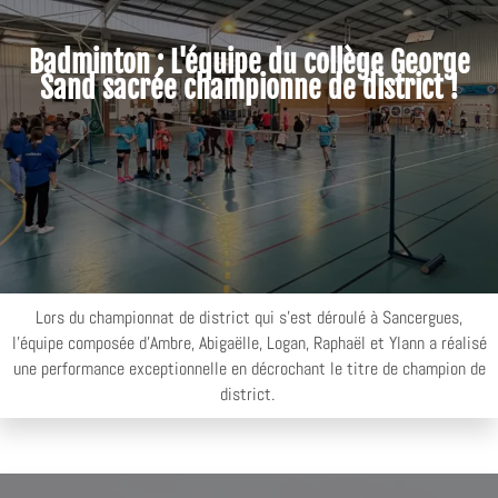
Badminton : L'équipe du collège George
Sand sacrée championne de district !
Lors du championnat de district qui s'est déroulé à Sancergues,
l'équipe composée d'Ambre, Abigaëlle, Logan, Raphaël et Ylann a réalisé
une performance exceptionnelle en décrochant le titre de champion de
district.